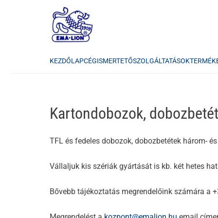
KEZDŐLAP
CÉGISMERTETŐ
SZOLGÁLTATÁSOK
TERMÉK
Kartondobozok, dobozbetéte
TFL és fedeles dobozok, dobozbetétek három- és ö
Vállaljuk kis szériák gyártását is kb. két hetes hat
Bővebb tájékoztatás megrendelőink számára a 
Megrendelést a
kozpont@emalion.hu
email címen