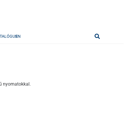
TALÓGUS
EN
nű nyomatokkal.