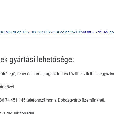
EK
LEMEZALAKÍTÁS, HEGESZTÉS
SZERSZÁMKÉSZÍTÉS
DOBOZGYÁRTÁS
KA
k gyártási lehetősége:
trétegű, fehér és barna, ragasztott és fűzött kivitelben, egyszí
áridővel.
+36 74 451 145 telefonszámon a Dobozgyártó üzemünknél.
 is tudunk fogadni.