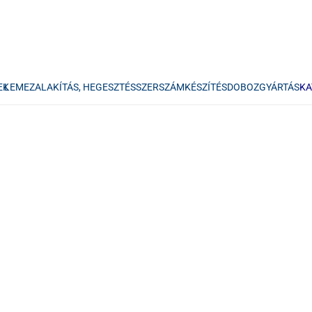
EK
LEMEZALAKÍTÁS, HEGESZTÉS
SZERSZÁMKÉSZÍTÉS
DOBOZGYÁRTÁS
KA