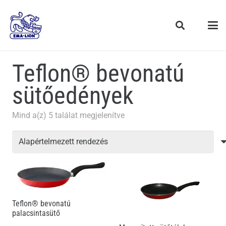
Teflon® bevonatú
sütőedények
Mind a(z) 5 találat megjelenítve
Teflon® bevonatú
palacsintasütő