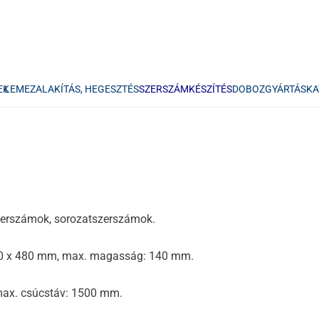
EK
LEMEZALAKÍTÁS, HEGESZTÉS
SZERSZÁMKÉSZÍTÉS
DOBOZGYÁRTÁS
KA
ószerszámok, sorozatszerszámok.
320 x 480 mm, max. magasság: 140 mm.
max. csúcstáv: 1500 mm.