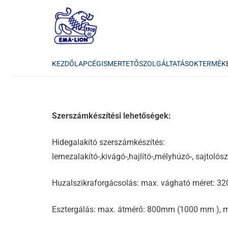
KEZDŐLAP
CÉGISMERTETŐ
SZOLGÁLTATÁSOK
TERMÉK
Szerszámkészítési lehetőségek:
Hidegalakító szerszámkészítés:
lemezalakító-,kivágó-,hajlító-,mélyhúzó-, sajtol
Huzalszikraforgácsolás: max. vágható méret: 
Esztergálás: max. átmérő: 800mm (1000 mm ), 