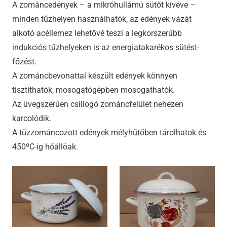
A zománcedények – a mikróhullámú sütőt kivéve –
minden tűzhelyen használhatók, az edények vázát
alkotó acéllemez lehetővé teszi a legkorszerűbb
indukciós tűzhelyeken is az energiatakarékos sütést-
főzést.
A zománcbevonattal készült edények könnyen
tisztíthatók, mosogatógépben mosogathatók.
Az üvegszerűen csillogó zománcfelület nehezen
karcolódik.
A tűzzománcozott edények mélyhűtőben tárolhatok és
450ºC-ig hőállóak.