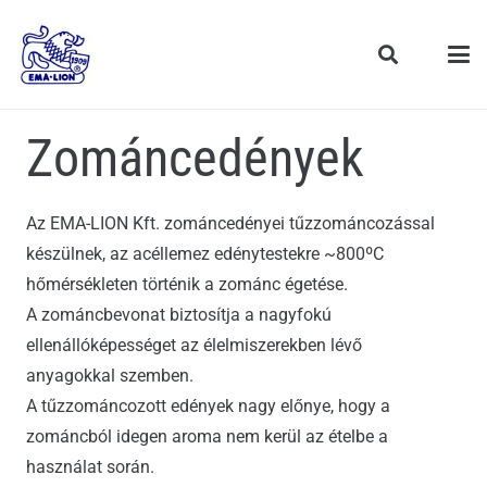
Zománcedények
Az EMA-LION Kft. zománcedényei tűzzománcozással
készülnek, az acéllemez edénytestekre ~800ºC
hőmérsékleten történik a zománc égetése.
A zománcbevonat biztosítja a nagyfokú
ellenállóképességet az élelmiszerekben lévő
anyagokkal szemben.
A tűzzománcozott edények nagy előnye, hogy a
zománcból idegen aroma nem kerül az ételbe a
használat során.