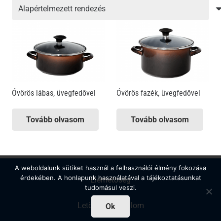
Óvörös lábas, üvegfedővel
Óvörös fazék, üvegfedővel
Tovább olvasom
Tovább olvasom
A weboldalunk sütiket használ a felhasználói élmény fokozása
érdekében. A honlapunk használatával a tájékoztatásunkat
Elérhetőség
tudomásul veszi.
Letölthető tartalom
Ok