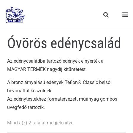
Óvörös edénycsalád
Az edénycsaládba tartozó edények elnyerték a
MAGYAR TERMÉK nagydíj kitüntetést.
A bronz árnyalású edények Teflon® Classic belső
bevonattal készülnek.
Az edénytestekhez formatervezett műanyag gombos
üvegfedő tartozik.
Mind a(z) 2 találat megjelenítve