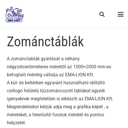
Zománctáblák
A zománctáblák gyártását a néhány
négyzetcentiméteres mérettől az 1000×2000 mm-es
befoglaló méretig vállalja az EMA-LION Kft.
A kül- és beltérben egyaránt használható időtálló
csillogó felületű tűzzománcozott táblákat egyedi
igényeknek megfelelően is elkészíti az EMA-LION Kft.
Megrendeléskor kérjük adja meg a grafika képét , a
méreteket, a felerősítő furatok méretét és pontos
helyzetét.