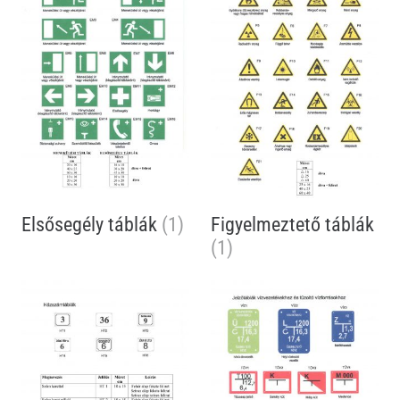
Elsősegély táblák
(1)
Figyelmeztető táblák
(1)