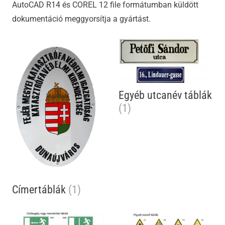
AutoCAD R14 és COREL 12 file formátumban küldött
dokumentáció meggyorsítja a gyártást.
Egyéb utcanév táblák
(1)
Címertáblák
(1)