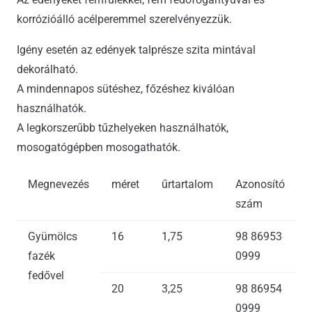
korrózióálló acélperemmel szerelvényezzük.
Igény esetén az edények talprésze szita mintával
dekorálható.
A mindennapos sütéshez, főzéshez kiválóan
használhatók.
A legkorszerűbb tűzhelyeken használhatók,
mosogatógépben mosogathatók.
Megnevezés
méret
űrtartalom
Azonosító
szám
Gyümölcs
16
1,75
98 86953
fazék
0999
fedővel
20
3,25
98 86954
0999