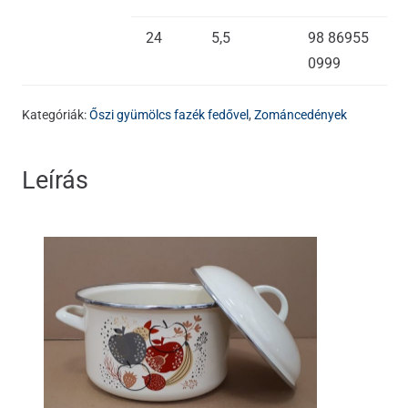
24
5,5
98 86955
0999
Kategóriák:
Őszi gyümölcs fazék fedővel
,
Zománcedények
Leírás