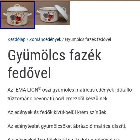
Kezdőlap
/
Zománcedények
/ Gyümölcs fazék fedővel
Gyümölcs fazék
fedővel
®
Az EMA-LION
őszi gyümölcs matricás edények időtálló
tűzzománc bevonatú acéllemezből készülnek.
Az edények és fedők kívül-belül krém színűek.
Az edénytestet gyümölcsöket ábrázoló matrica díszíti.
Az edényeket fémfülekkel, fém fedőfogantyúval és