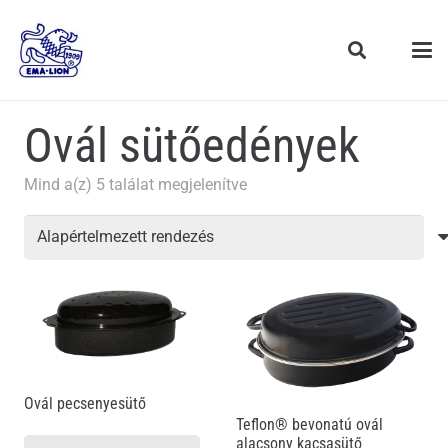
Ovál sütőedények
Mind a(z) 5 találat megjelenítve
Ovál pecsenyesütő
Teflon® bevonatú ovál
alacsony kacsasütő