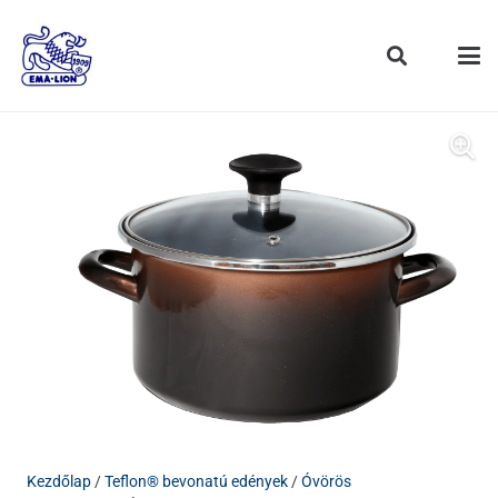
Kezdőlap
/
Teflon® bevonatú edények
/
Óvörös