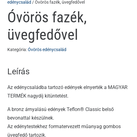
edénycsalád
/ Óvörös fazék, üvegfedővel
Óvörös fazék,
üvegfedővel
Kategória:
Óvörös edénycsalád
Leírás
Az edénycsaládba tartozó edények elnyerték a MAGYAR
TERMÉK nagydíj kitüntetést.
A bronz árnyalású edények Teflon® Classic belső
bevonattal készülnek.
Az edénytestekhez formatervezett műanyag gombos
üvegfedő tartozik.