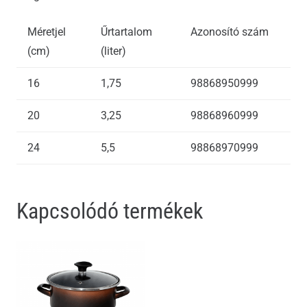
Méretjel
Űrtartalom
Azonosító szám
(cm)
(liter)
16
1,75
98868950999
20
3,25
98868960999
24
5,5
98868970999
Kapcsolódó termékek