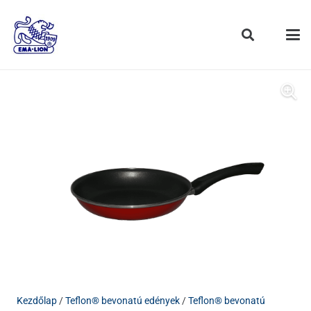
Kezdőlap
/
Teflon® bevonatú edények
/
Teflon® bevonatú