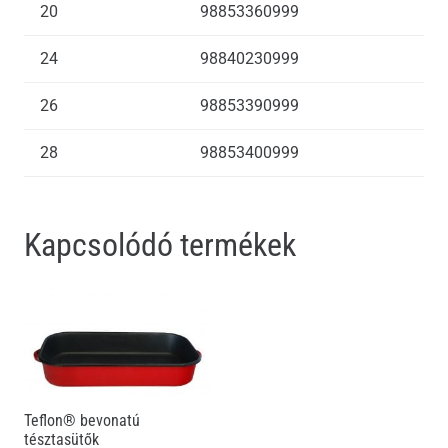
20
98853360999
24
98840230999
26
98853390999
28
98853400999
Kapcsolódó termékek
Teflon® bevonatú
tésztasütők