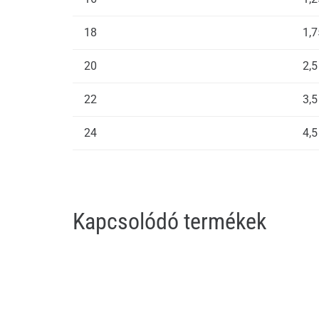
18
1,7
20
2,5
22
3,5
24
4,5
Kapcsolódó termékek