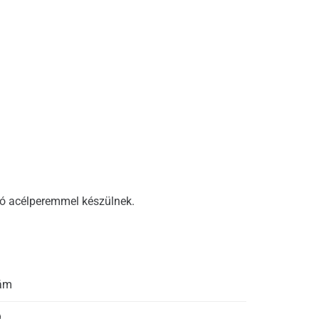
ló acélperemmel készülnek.
zám
9