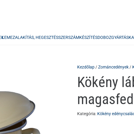
EK
LEMEZALAKÍTÁS, HEGESZTÉS
SZERSZÁMKÉSZÍTÉS
DOBOZGYÁRTÁS
KA
Kezdőlap
/
Zománcedények
/
Kökény lá
magasfed
Kategória:
Kökény edénycsalá