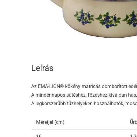
Leírás
Az EMA-LION® kökény matricás domborított edény
A mindennapos sütéshez, főzéshez kiválóan has
A legkorszerűbb tűzhelyeken használhatók, mo
Méretjel (cm)
Űrt
16
1,2