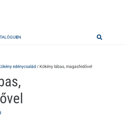
TALÓGUS
EN
Kökény edénycsalád
/ Kökény lábas, magasfedővel
bas,
ővel
d