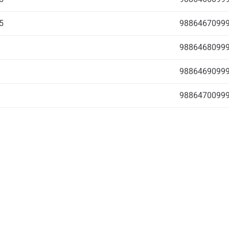
5
9886467099
9886468099
9886469099
9886470099