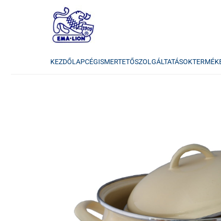
KEZDŐLAP
CÉGISMERTETŐ
SZOLGÁLTATÁSOK
TERMÉK