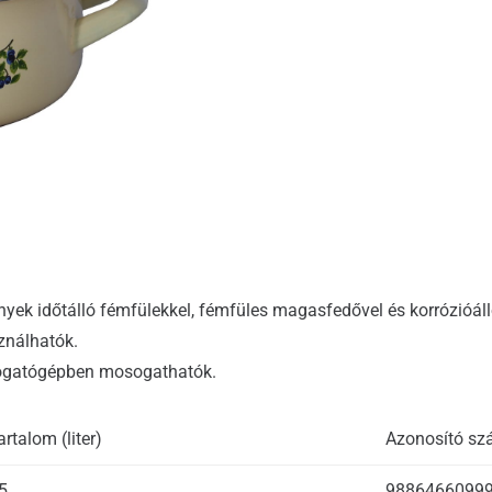
ek időtálló fémfülekkel, fémfüles magasfedővel és korrózióál
ználhatók.
sogatógépben mosogathatók.
artalom (liter)
Azonosító s
5
9886466099