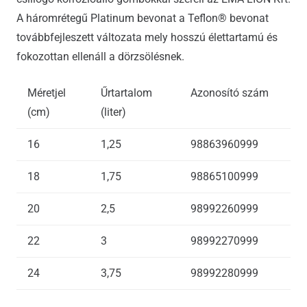
A háromrétegű Platinum bevonat a Teflon® bevonat
továbbfejleszett változata mely hosszú élettartamú és
fokozottan ellenáll a dörzsölésnek.
Méretjel
Űrtartalom
Azonosító szám
(cm)
(liter)
16
1,25
98863960999
18
1,75
98865100999
20
2,5
98992260999
22
3
98992270999
24
3,75
98992280999