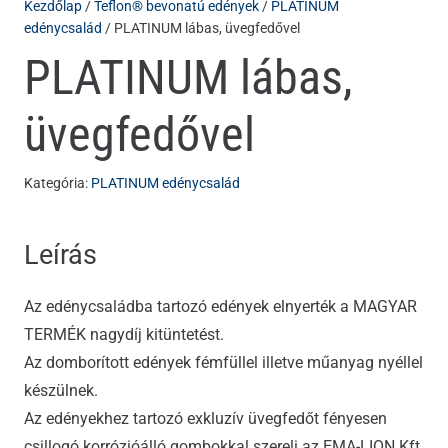
Kezdőlap
/
Teflon® bevonatú edények
/
PLATINUM
edénycsalád
/ PLATINUM lábas, üvegfedővel
PLATINUM lábas,
üvegfedővel
Kategória:
PLATINUM edénycsalád
Leírás
Az edénycsaládba tartozó edények elnyerték a MAGYAR
TERMÉK nagydíj kitüntetést.
Az domborított edények fémfüllel illetve műanyag nyéllel
készülnek.
Az edényekhez tartozó exkluzív üvegfedőt fényesen
csillogó korrózióálló gombokkal szereli az EMA-LION Kft.