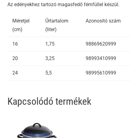
Az edényekhez tartozó magasfedő fémfüllel készül.
Méretjel
Űrtartalom
Azonosító szám
(cm)
(liter)
16
1,75
98869620999
20
3,25
98993410999
24
5,5
98995610999
Kapcsolódó termékek