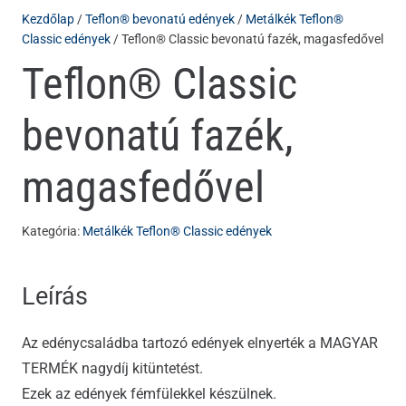
Kezdőlap
/
Teflon® bevonatú edények
/
Metálkék Teflon®
Classic edények
/ Teflon® Classic bevonatú fazék, magasfedővel
Teflon® Classic
bevonatú fazék,
magasfedővel
Kategória:
Metálkék Teflon® Classic edények
Leírás
Az edénycsaládba tartozó edények elnyerték a MAGYAR
TERMÉK nagydíj kitüntetést.
Ezek az edények fémfülekkel készülnek.