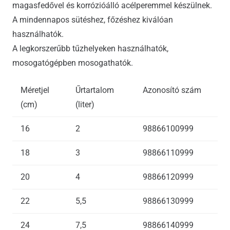
magasfedővel és korrózióálló acélperemmel készülnek.
A mindennapos sütéshez, főzéshez kiválóan
használhatók.
A legkorszerűbb tűzhelyeken használhatók,
mosogatógépben mosogathatók.
Méretjel
Űrtartalom
Azonosító szám
(cm)
(liter)
16
2
98866100999
18
3
98866110999
20
4
98866120999
22
5,5
98866130999
24
7,5
98866140999