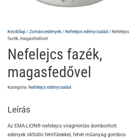
Kezdőlap
/
Zománcedények
/
Nefelejcs edénycsalád
/ Nefelejcs
fazék, magasfedővel
Nefelejcs fazék,
magasfedővel
Kategória:
Nefelejcs edénycsalád
Leírás
Az EMA-LION® nefelejcs virágmintás domborított
edények időtálló fémfülekkel, fehér műanyag gombos