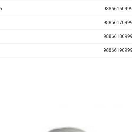
5
9886616099
9886617099
9886618099
9886619099