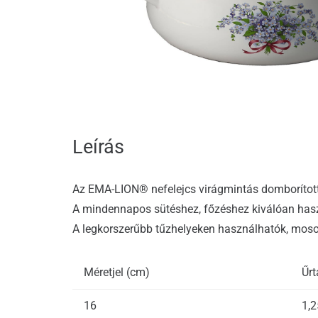
Leírás
Az EMA-LION® nefelejcs virágmintás domborított
A mindennapos sütéshez, főzéshez kiválóan has
A legkorszerűbb tűzhelyeken használhatók, mo
Méretjel (cm)
Űrt
16
1,2