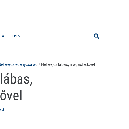
TALÓGUS
EN
Nefelejcs edénycsalád
/ Nefelejcs lábas, magasfedővel
lábas,
ővel
lád