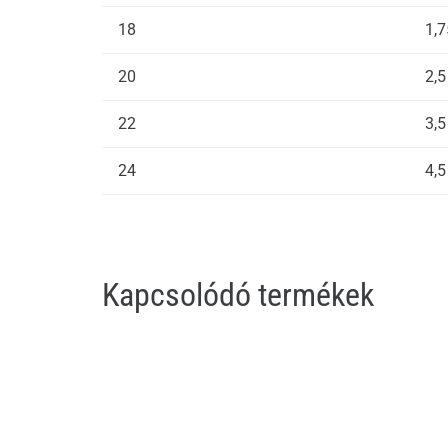
18
1,7
20
2,5
22
3,5
24
4,5
Kapcsolódó termékek