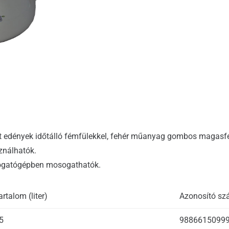
 edények időtálló fémfülekkel, fehér műanyag gombos magasfe
ználhatók.
sogatógépben mosogathatók.
artalom (liter)
Azonosító s
5
9886615099