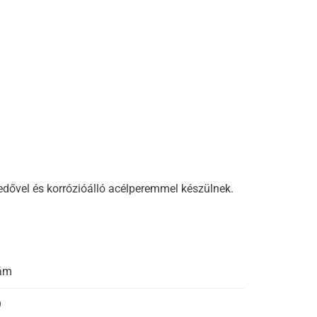
dővel és korrózióálló acélperemmel készülnek.
zám
9