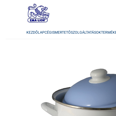
KEZDŐLAP
CÉGISMERTETŐ
SZOLGÁLTATÁSOK
TERMÉK