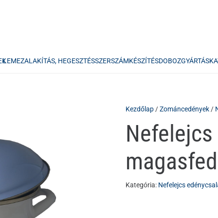
EK
LEMEZALAKÍTÁS, HEGESZTÉS
SZERSZÁMKÉSZÍTÉS
DOBOZGYÁRTÁS
KA
Kezdőlap
/
Zománcedények
/
Nefelejcs 
magasfed
Kategória:
Nefelejcs edénycsa