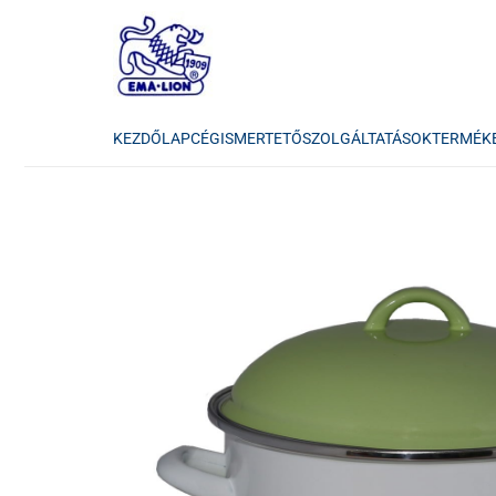
KEZDŐLAP
CÉGISMERTETŐ
SZOLGÁLTATÁSOK
TERMÉK