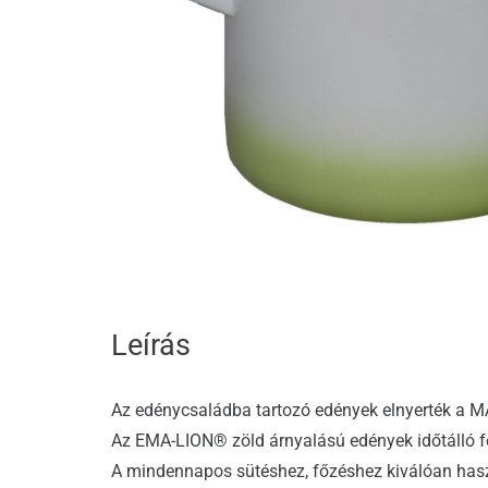
Leírás
Az edénycsaládba tartozó edények elnyerték a 
Az EMA-LION® zöld árnyalású edények időtálló f
A mindennapos sütéshez, főzéshez kiválóan has