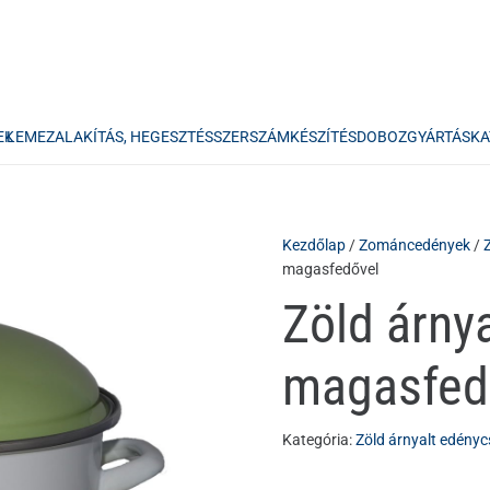
EK
LEMEZALAKÍTÁS, HEGESZTÉS
SZERSZÁMKÉSZÍTÉS
DOBOZGYÁRTÁS
KA
Kezdőlap
/
Zománcedények
/
magasfedővel
Zöld árnya
magasfed
Kategória:
Zöld árnyalt edényc