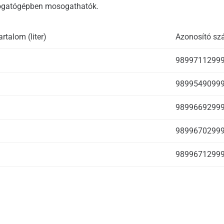
sogatógépben mosogathatók.
artalom (liter)
Azonosító s
9899711299
9899549099
9899669299
9899670299
9899671299