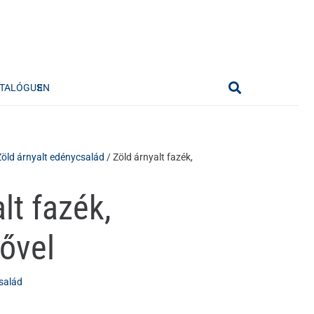
TALÓGUS
EN
Zöld árnyalt edénycsalád
/ Zöld árnyalt fazék,
lt fazék,
ővel
salád