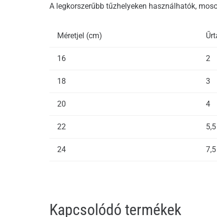
A legkorszerűbb tűzhelyeken használhatók, mo
Méretjel (cm)
Űrt
16
2
18
3
20
4
22
5,5
24
7,5
Kapcsolódó termékek