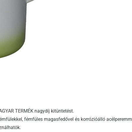
MAGYAR TERMÉK nagydíj kitüntetést.
émfülekkel, fémfüles magasfedővel és korrózióálló acélperemm
ználhatók.