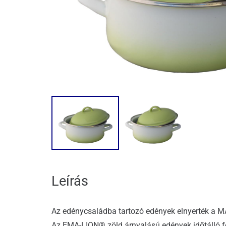
Leírás
Az edénycsaládba tartozó edények elnyerték a 
Az EMA-LION® zöld árnyalású edények időtálló f