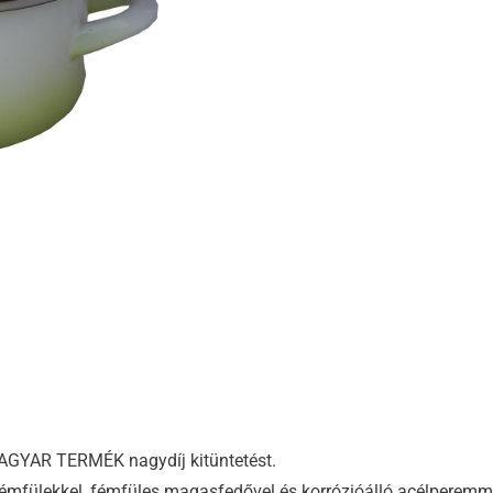
MAGYAR TERMÉK nagydíj kitüntetést.
émfülekkel, fémfüles magasfedővel és korrózióálló acélperemm