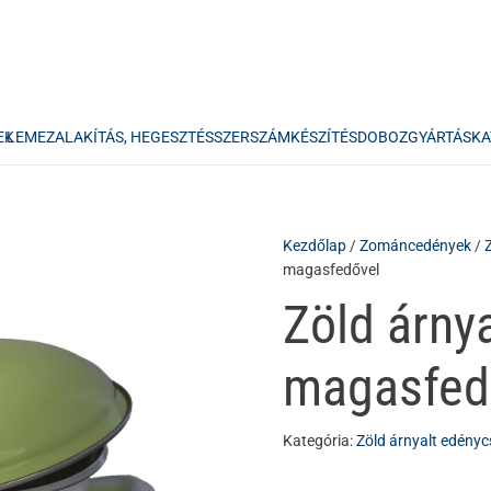
EK
LEMEZALAKÍTÁS, HEGESZTÉS
SZERSZÁMKÉSZÍTÉS
DOBOZGYÁRTÁS
KA
Kezdőlap
/
Zománcedények
/
magasfedővel
Zöld árnya
magasfed
Kategória:
Zöld árnyalt edényc