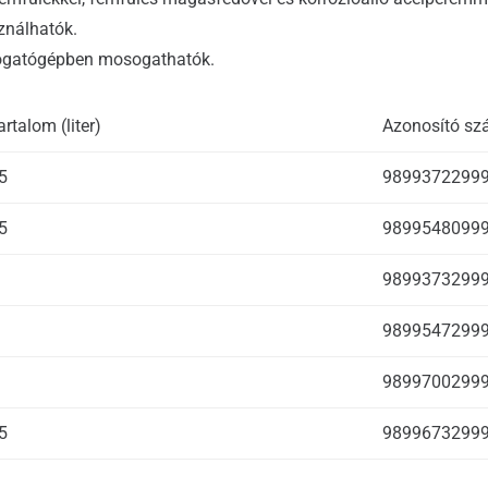
ználhatók.
sogatógépben mosogathatók.
artalom (liter)
Azonosító s
5
9899372299
5
9899548099
9899373299
9899547299
9899700299
5
9899673299