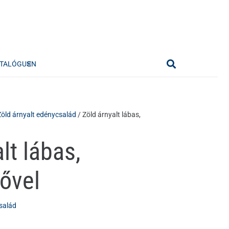
TALÓGUS
EN
Zöld árnyalt edénycsalád
/ Zöld árnyalt lábas,
lt lábas,
ővel
salád