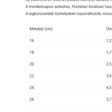
A mindennapos sütéshez, főzéshez kiválóan has
A legkorszerűbb tűzhelyeken használhatók, mo
Méretjel (cm)
Űrt
16
1,2
18
1,7
20
2,5
22
3,5
24
4,5
26
5,7