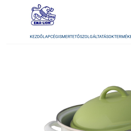
KEZDŐLAP
CÉGISMERTETŐ
SZOLGÁLTATÁSOK
TERMÉK