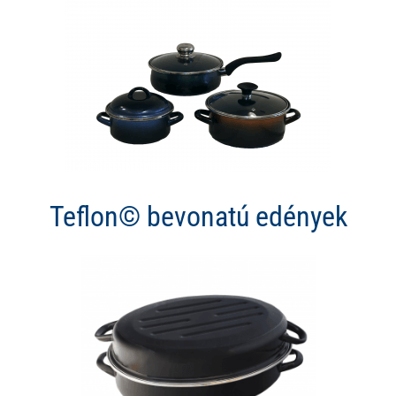
Teflon© bevonatú edények