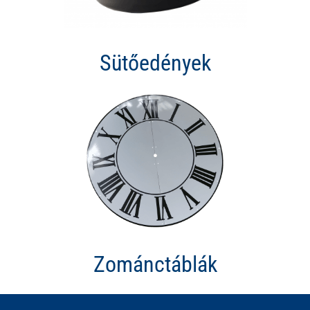
Sütőedények
Zománctáblák