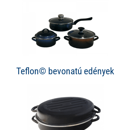
Teflon© bevonatú edények