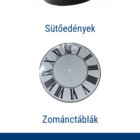
Sütőedények
Zománctáblák