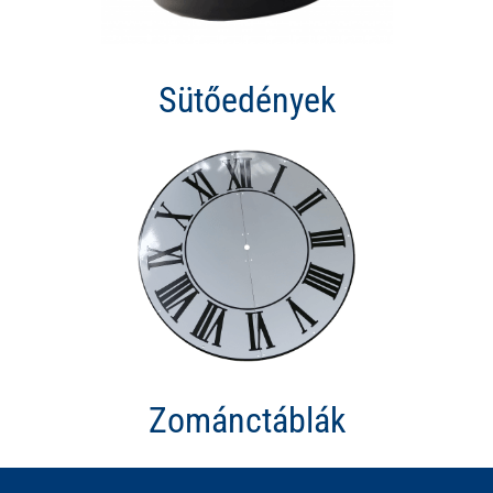
Sütőedények
Zománctáblák