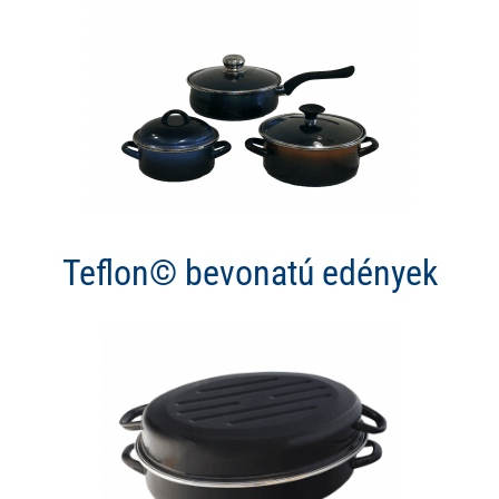
Teflon© bevonatú edények